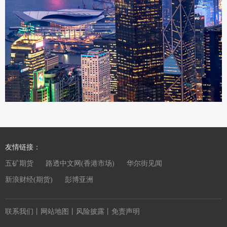
友情链接：
五矿期货
路透中文网(香港市场)
华尔街见闻
新浪财经(期货)
彭博亚洲
联系我们
丨
网站地图
丨
风险披露
丨
免责声明